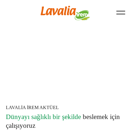
Kurumsal
Lavaş
Çerez Kullanımı Politikası
Üretim ve Kalite
Mantı
Kişisel Verilerin Korunması Politikası
Ar-Ge
Erişte
Kariyer
Tatlı
Yufka
Tarhana
LAVALİA İREM AKTÜEL
Dünyayı sağlıklı bir şekilde
beslemek için
çalışıyoruz